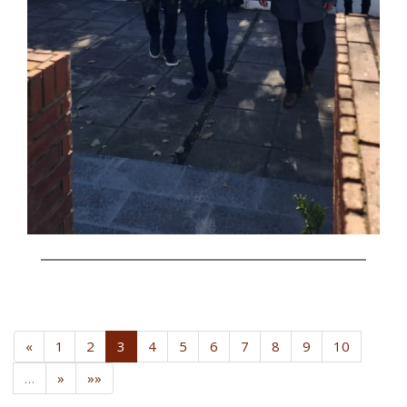
«
1
2
3
4
5
6
7
8
9
10
…
»
»»